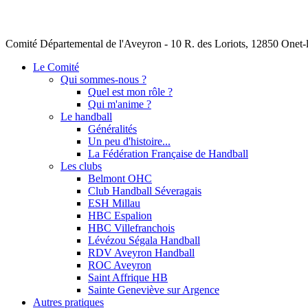
Comité Départemental de l'Aveyron - 10 R. des Loriots, 12850 Onet
Le Comité
Qui sommes-nous ?
Quel est mon rôle ?
Qui m'anime ?
Le handball
Généralités
Un peu d'histoire...
La Fédération Française de Handball
Les clubs
Belmont OHC
Club Handball Séveragais
ESH Millau
HBC Espalion
HBC Villefranchois
Lévézou Ségala Handball
RDV Aveyron Handball
ROC Aveyron
Saint Affrique HB
Sainte Geneviève sur Argence
Autres pratiques