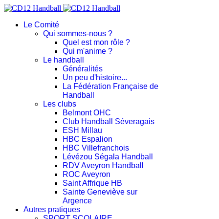
Le Comité
Qui sommes-nous ?
Quel est mon rôle ?
Qui m'anime ?
Le handball
Généralités
Un peu d'histoire...
La Fédération Française de
Handball
Les clubs
Belmont OHC
Club Handball Séveragais
ESH Millau
HBC Espalion
HBC Villefranchois
Lévézou Ségala Handball
RDV Aveyron Handball
ROC Aveyron
Saint Affrique HB
Sainte Geneviève sur
Argence
Autres pratiques
SPORT SCOLAIRE