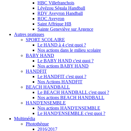
HBC Villefranchois
Lévézou Ségala Handball
RDV Aveyron Handball
ROC Aveyron
Saint Affrique HB
Sainte Geneviève sur Argence
Autres pratiques
SPORT SCOLAIRE
Le HAND à 4 c'est quoi ?
Nos actions dans le milieu scolaire
BABY HAND
Le BABY HAND c'est quoi ?
Nos actions BABY HAND
HANDFIT
Le HANDFIT c'est quoi ?
Nos Actions HANDFIT
BEACH HANDBALL
Le BEACH HANDBALL c'est quoi ?
Nos actions BEACH HANDBALL
HAND'ENSEMBLE
Nos actions HAND'ENSEMBLE
Le HAND'ENSEMBLE c'est quoi ?
Multimédia
Photothèque
2016/2017