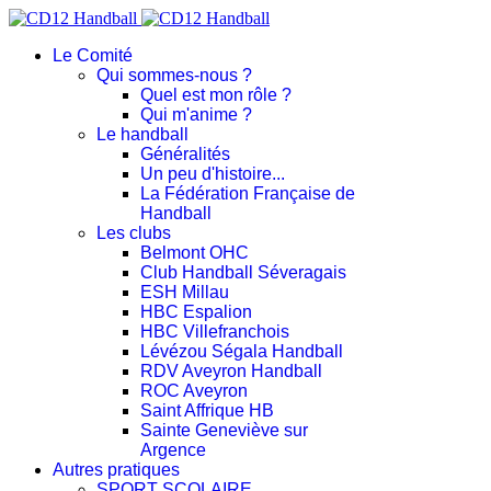
Le Comité
Qui sommes-nous ?
Quel est mon rôle ?
Qui m'anime ?
Le handball
Généralités
Un peu d'histoire...
La Fédération Française de
Handball
Les clubs
Belmont OHC
Club Handball Séveragais
ESH Millau
HBC Espalion
HBC Villefranchois
Lévézou Ségala Handball
RDV Aveyron Handball
ROC Aveyron
Saint Affrique HB
Sainte Geneviève sur
Argence
Autres pratiques
SPORT SCOLAIRE