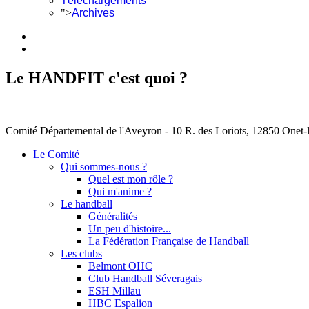
Téléchargements
">
Archives
Le HANDFIT c'est quoi ?
Comité Départemental de l'Aveyron - 10 R. des Loriots, 12850 Onet
Le Comité
Qui sommes-nous ?
Quel est mon rôle ?
Qui m'anime ?
Le handball
Généralités
Un peu d'histoire...
La Fédération Française de Handball
Les clubs
Belmont OHC
Club Handball Séveragais
ESH Millau
HBC Espalion