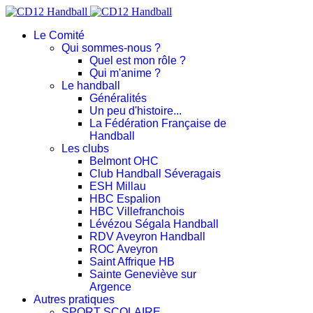
Le Comité
Qui sommes-nous ?
Quel est mon rôle ?
Qui m'anime ?
Le handball
Généralités
Un peu d'histoire...
La Fédération Française de
Handball
Les clubs
Belmont OHC
Club Handball Séveragais
ESH Millau
HBC Espalion
HBC Villefranchois
Lévézou Ségala Handball
RDV Aveyron Handball
ROC Aveyron
Saint Affrique HB
Sainte Geneviève sur
Argence
Autres pratiques
SPORT SCOLAIRE