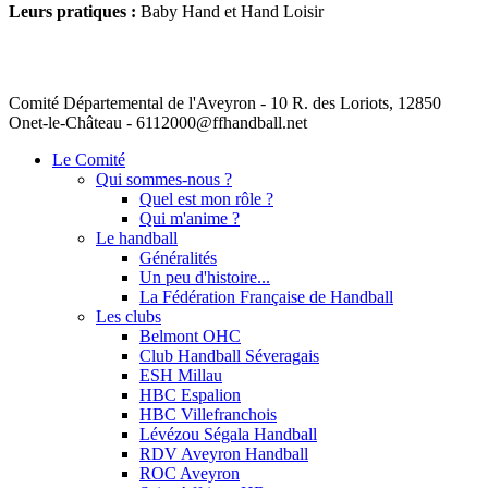
Leurs pratiques :
Baby Hand et Hand Loisir
Comité Départemental de l'Aveyron - 10 R. des Loriots, 12850
Onet-le-Château - 6112000@ffhandball.net
Le Comité
Qui sommes-nous ?
Quel est mon rôle ?
Qui m'anime ?
Le handball
Généralités
Un peu d'histoire...
La Fédération Française de Handball
Les clubs
Belmont OHC
Club Handball Séveragais
ESH Millau
HBC Espalion
HBC Villefranchois
Lévézou Ségala Handball
RDV Aveyron Handball
ROC Aveyron