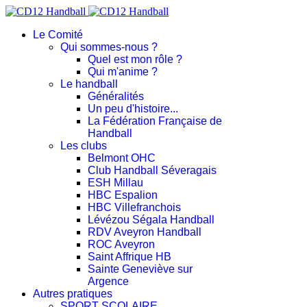
Le Comité
Qui sommes-nous ?
Quel est mon rôle ?
Qui m'anime ?
Le handball
Généralités
Un peu d'histoire...
La Fédération Française de
Handball
Les clubs
Belmont OHC
Club Handball Séveragais
ESH Millau
HBC Espalion
HBC Villefranchois
Lévézou Ségala Handball
RDV Aveyron Handball
ROC Aveyron
Saint Affrique HB
Sainte Geneviève sur
Argence
Autres pratiques
SPORT SCOLAIRE