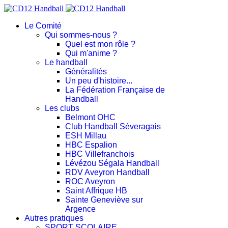
Le Comité
Qui sommes-nous ?
Quel est mon rôle ?
Qui m'anime ?
Le handball
Généralités
Un peu d'histoire...
La Fédération Française de
Handball
Les clubs
Belmont OHC
Club Handball Séveragais
ESH Millau
HBC Espalion
HBC Villefranchois
Lévézou Ségala Handball
RDV Aveyron Handball
ROC Aveyron
Saint Affrique HB
Sainte Geneviève sur
Argence
Autres pratiques
SPORT SCOLAIRE